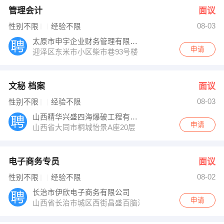
管理会计
面议
08-03
性别不限
经验不限
太原市申宇企业财务管理有限公司
申请
迎泽区东米市小区柴市巷93号楼（汾酒大厦旁）
文秘 档案
面议
08-03
性别不限
经验不限
山西精华兴盛四海爆破工程有限公司
申请
山西省大同市桐城怡景A座20层
电子商务专员
面议
08-02
性别不限
经验不限
长治市伊欣电子商务有限公司
申请
山西省长治市城区西街昌盛百脑汇一旁边铁楼梯二楼伊的