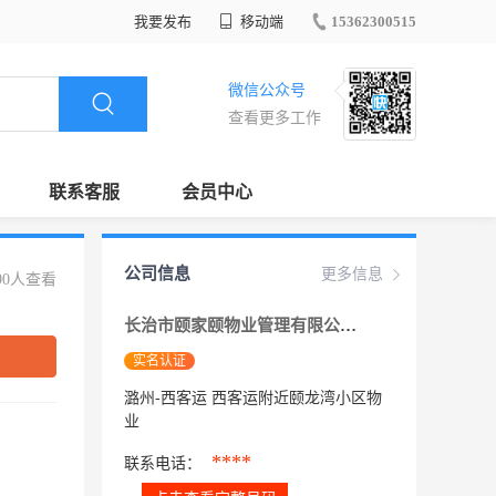
我要发布
移动端
15362300515
微信公众号
查看更多工作
联系客服
会员中心
公司信息
更多信息
90人查看
长治市颐家颐物业管理有限公司
实名认证
潞州-西客运 西客运附近颐龙湾小区物
业
****
联系电话：