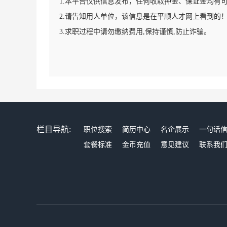
1.本平台仅供信息发布，任何收取押金、保证金均有
2.请告知用人单位，该信息是在平顺人才网上看到的
3.求职过程中请勿缴纳费用,保持谨慎,防止诈骗。
栏目导航:
职位搜索
简历中心
名企展示
一句话
套餐标准
金币充值
意见建议
联系我